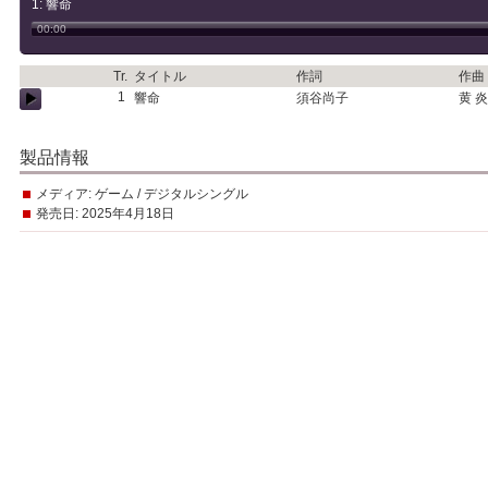
1: 響命
00:00
Tr.
タイトル
作詞
作曲
1
響命
須谷尚子
黄 
製品情報
メディア:
ゲーム / デジタルシングル
発売日:
2025年4月18日