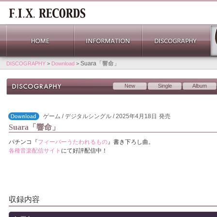
Suara「響命」
DISCOGRAPHY
>
Download
>
New
Single
Album
ゲーム / デジタルシングル / 2025年4月18日
発売
Suara「響命」
パチンコ『
フィーバーうたわれるもの
』書き下ろし曲。
各種音楽配信サイト
にて好評配信中！
収録内容