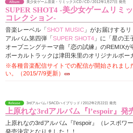
美少女ゲーム音楽・リミックスCD / CD / 2012年1月27日
発売
SUPER SHOT4 -美少女ゲームリミ
コレクション-
音楽レーベル「
SHOT MUSIC
」がお届けするリ
アルバム第四弾「
SUPER SHOT4
」に「星の王
オープニングテーマ曲『恋の試練』のREMIX
ボーカルトラックは津田朱里のオリジナルボー
※各種音楽配信サイトでの配信が開始されまし
い。（2015/7/9更新）
3rdアルバム / SACDハイブリッド / 2012年2月22日
発売
上原れな3rdアルバム『l’espoir』発
上原れなの3rdアルバム『l’espoir』（レスポワ
発売決定となりました！！