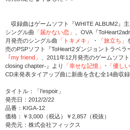
収録曲はゲームソフト『WHITE ALBUM2』主
シングル曲
「届かない恋」
、OVA『ToHeart2a
月発売のシングル曲
「トキメキ」
・
「旅立ち」
売のPSPソフト『ToHeart2ダンジョントラベ
「my friend」
、2011年12月発売のゲームソフト『W
closing chapter-』より
「幸せな記憶」
･
「優し
CD未発表タイアップ曲に新曲を含む全14曲収
タイトル：「l’espoir」
発売日：2012/2/22
品番：KIGA-12
価格：￥3,000（税込）￥2,857（税抜）
発売元：株式会社フィックス