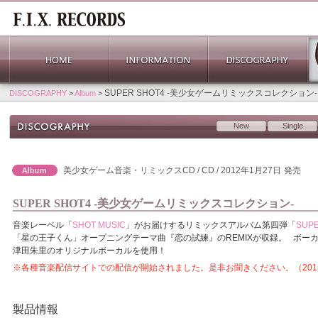
SUPER SHOT4 -美少女ゲームリミックスコレクション-
DISCOGRAPHY
>
Album
>
New
Single
美少女ゲーム音楽・リミックスCD / CD / 2012年1月27日
発売
SUPER SHOT4 -美少女ゲームリミックスコレクション-
音楽レーベル「
SHOT MUSIC
」がお届けするリミックスアルバム第四弾「
SUPE
「星の王子くん」オープニングテーマ曲『恋の試練』のREMIXが収録。 ボー
津田朱里のオリジナルボーカルを使用！
※各種音楽配信サイトでの配信が開始されました。是非お聞きください。（2015/
製品情報