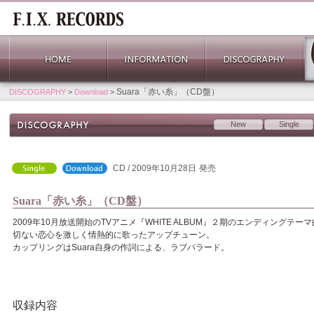
Suara「赤い糸」（CD盤）
DISCOGRAPHY
>
Download
>
New
Single
CD / 2009年10月28日
発売
Suara「赤い糸」（CD盤）
2009年10月放送開始のTVアニメ『WHITE ALBUM』２期のエンディングテー
切ない恋心を激しく情熱的に歌ったアップチューン。
カップリングはSuara自身の作詞による、ラブバラード。
収録内容