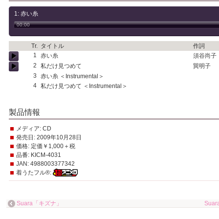
1: 赤い糸
00:00
Tr.
タイトル
作詞
1
赤い糸
須谷尚子
2
私だけ見つめて
巽明子
3
赤い糸 ＜Instrumental＞
4
私だけ見つめて ＜Instrumental＞
製品情報
メディア:
CD
発売日:
2009年10月28日
価格:
定価￥1,000＋税
品番:
KICM-4031
JAN:
4988003377342
着うたフル®:
Suara「キズナ」
Sua