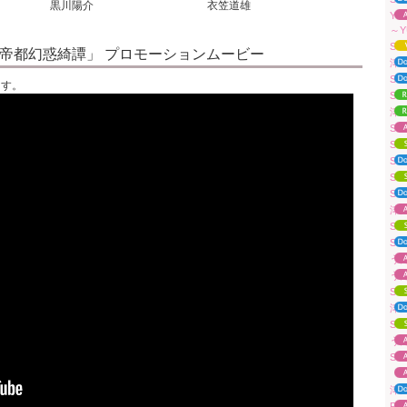
黒川陽介
衣笠道雄
YU
～Y
Sua
秤 帝都幻惑綺譚」 プロモーションムービー
津
Su
ます。
S
津
Su
Su
Su
Su
Su
津田
Su
S
うたわ
うたわ
Su
津田
Su
うたわ
Su
「A
津
Pur