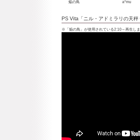
焔の鳥
a*mu
PS Vita「ニル・アドミラリの天
※「焔の鳥」が使用されている2:10～再生し