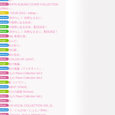
RiKA「WHITE ALBUM2 COVER COLLECTION
URiKA～」
ra LIVE TOUR 2023～Infinity～
田朱里「自分らしく 自然なままに」
ara「この地球にある生命」
uara「この地球にある生命」配信決定！
田朱里「自分らしく 自然なままに」配信決定！
ara「Infinity 希望の扉」
ara「人なんだ」
ara「流転の祈り」
ara「戦刃幻夢」
ara「永劫の定め」
朱里「COLOR OF LIGHT」
ara「天命の傀儡」
uara「天命の傀儡（マリオネット）」
れるもの Piano Collection Vol.3
れるもの Piano Collection Vol.2
ara「理燃-コトワリ-」
朱里「NEXT STAGE」
ara「君だけの旅路 Re:boot」
れるもの Piano Collection Vol.1
ara「星灯」
QUAPLUS VOCAL COLLECTION VOL.11」
田朱里「り・いんかね～しょん／Story」
e3 Feel Classics -Naoya Shimokawa-