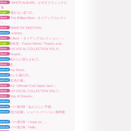
アニメ「WHITE ALBUM2」かずさクラシックピ
ノ集
れな「届かない恋 ’13」
れな「The Brilliant Best～タイアップコレクシ
ン～」
朱里「WAVE OF EMOTION」
ra「I’m a beast」
ara「The Best ～タイアップコレクション～」
ara／津田朱里「Future World／Thanks a lot」
QUAPLUS VOCAL COLLECTION VOL.8」
れな「l’espoir」
ara「月明かりに照らされて」
ara「花凛」
れな「my friend」
ara「君がいた夏の日」
原れな「虹色の風」
ra「Pure2 -Ultimate Cool Japan Jazz-」
QUAPLUS VOCAL COLLECTION VOL.7」
朱里「Key of Dreams」
ara「桜」
田朱里カバー第3弾「あたらしい予感」
田朱里「恋の試練」ショートバージョン無料配
朱里カバー第2弾「I hope so…」
朱里カバー第1弾「Hello」