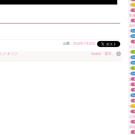
Su
S
歌
うた
SO
Su
Su
「
公開：
2016年7月20日
リ
Su
ニメ オリジ
Suara「星灯」
Sua
津
Su
Su
Su
Su
「A
津田
「A
WH
TV
CO
TV
SO
上原