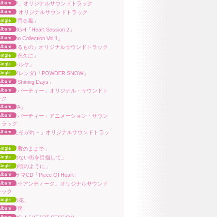
oHeart2」オリジナルサウンドトラック
Routes」オリジナルサウンドトラック
田恵美「香る風」
OL-WEIGH「Heart Session 2」
af Piano Collection Vol.1」
うたわれるもの」オリジナルサウンドトラック
田恵美「永久に」
ya「ハレルヤ」
enda（ブレンダ)「POWDER SNOW」
恵美「Shining Days」
こみっくパーティー」オリジナル・サウンドト
ック
ya「KAYA」
こみっくパーティー」アニメーション・サウン
トラック
誰彼 －たそがれ－」オリジナルサウンドトラッ
田恵美「君のままで」
aya「形のない街を目指して」
ya「あの頃のように」
HeartドラマCD「Piece Of Heart」
まじかる☆アンティーク」オリジナルサウンド
ラック
ya「夢の花」
司雅美「雨」