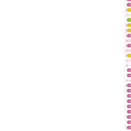
上原
Su
コ
上
Su
Su
Su
AC
Su
AC
Su
リ
ま～
「A
「
ナ
Su
Su
「A
「A
「A
「A
Su
「To
中山