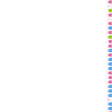
TV
ア
上原
上原
ョ
津田
Sua
Su
Su
「A
上原
Su
Su
上原
Su
上
Sua
「A
津田
Su
津
津
信
津田
津田