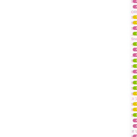
Su
「W
OR
Su
Su
Su
上原
Sn
小
「A
上原
Su
Su
Su
上
Sua
Sua
S
スフ
Su
Su
Su
「To
「
オ
Su