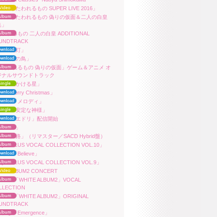
ara「うたわれるもの SUPER LIVE 2016」
uara「うたわれるもの 偽りの仮面＆二人の白皇
集」
われるもの 二人の白皇 ADDITIONAL
UNDTRACK
ara「星灯」
ara「焔の鳥」
うたわれるもの 偽りの仮面」ゲーム＆アニメ オ
ジナルサウンドトラック
ara「天かける星」
ra「Merry Christmas」
田朱里「メロディ」
ara「不安定な神様」
ara「ヌエドリ」配信開始
ara「声」
ara「夢路」（リマスター／SACD Hybrid盤）
QUAPLUS VOCAL COLLECTION VOL.10」
朱里「Believe」
QUAPLUS VOCAL COLLECTION VOL.9」
ITE ALBUM2 CONCERT
アニメ「WHITE ALBUM2」VOCAL
LLECTION
アニメ「WHITE ALBUM2」ORIGINAL
UNDTRACK
れな「Emergence」