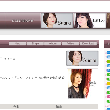
New
Single
Album
Video
Download
Su
Su
7日
リリース
YUR
Su
Su
Su
ita用ゲームソフト「ニル・アドミラリの天秤 帝都幻惑綺
Su
Sua
Su
S
Su
「S
始
作曲
編曲
Su