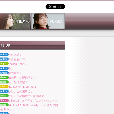
ara「君だけノ詩」
ara「月の舟みあげて」
iKA「Feeling Heart」
ara「響命」
ara「記憶の果て」
ara「記憶の果て」配信決定！
ara「響命」配信決定！
ra「KING SUPER LIVE 2024」
ara「懐かしいこの場所で」
uara「懐かしいこの場所で」配信決定！
ara「The Best 2～タイアップコレクション～」
uara LIVE TOUR 2023〜Infinity〜」音源配信開
のお知らせ
ara「波紋」