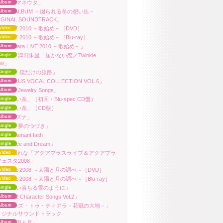
ara「アマネウタ」
HITE ALBUM －綴られる冬の想い出－
IGINAL SOUNDTRACK」
ara LIVE 2010 ～歌始め～［DVD］
ara LIVE 2010 ～歌始め～［Blu-ray］
ara「Suara LIVE 2010 ～歌始め～」
れな／津田朱里「届かない恋／Twinkle
ow」
山剛志 「僕だけの旅路」
QUAPLUS VOCAL COLLECTION VOL.6」
れな「Jewelry Songs」
ara「赤い糸」（初回・Blu-spec CD盤）
ara「赤い糸」（CD盤）
ara「キズナ」
原れな「夢のつづき」
ra「adamant faith」
ra「Free and Dream」
uara/上原れな「アクアプラスライブ＆アクアプラ
ェスタ2008」
ara LIVE 2008 ～太陽と月の調べ～［DVD］
ara LIVE 2008 ～太陽と月の調べ～［Blu-ray］
ara「舞い落ちる雪のように」
Heart2 Character Songs Vol.2」
ティアーズ・トゥ・ティアラ－花冠の大地－」
リジナルサウンドトラック
ara「太陽と月」