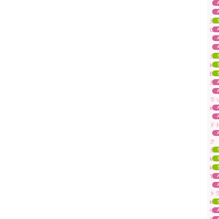
「T
「
元
CO
「Le
「
元
ka
Br
元田
「
ラ
ka
「
ド
「
ク
元
k
ka
To
「
ト
ka
中