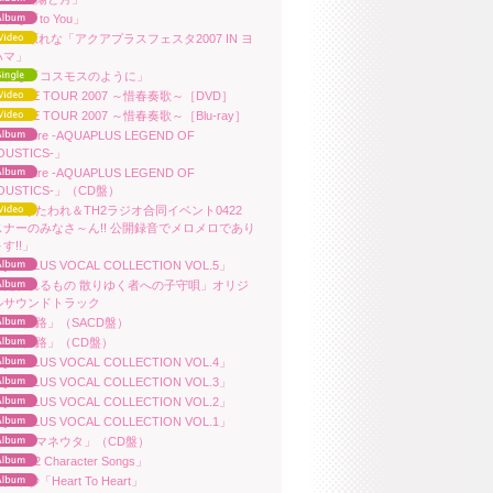
れな「to You」
ara/上原れな「アクアプラスフェスタ2007 IN ヨ
ハマ」
原れな「コスモスのように」
ara LIVE TOUR 2007 ～惜春奏歌～［DVD］
ara LIVE TOUR 2007 ～惜春奏歌～［Blu-ray］
ara「Pure -AQUAPLUS LEGEND OF
OUSTICS-」
ara「Pure -AQUAPLUS LEGEND OF
OUSTICS-」（CD盤）
ara「うたわれ＆TH2ラジオ合同イベント0422
スナーのみなさ～ん!! 公開録音でメロメロであり
す!!」
QUAPLUS VOCAL COLLECTION VOL.5」
うたわれるもの 散りゆく者への子守唄」オリジ
ルサウンドトラック
ara「夢路」（SACD盤）
ara「夢路」（CD盤）
QUAPLUS VOCAL COLLECTION VOL.4」
QUAPLUS VOCAL COLLECTION VOL.3」
QUAPLUS VOCAL COLLECTION VOL.2」
QUAPLUS VOCAL COLLECTION VOL.1」
ara「アマネウタ」（CD盤）
Heart2 Character Songs」
愛梨沙「Heart To Heart」