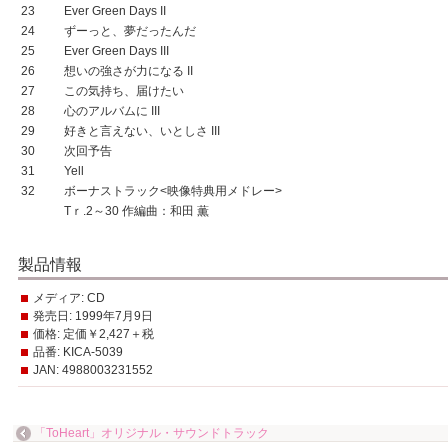
23
Ever Green Days II
24
ずーっと、夢だったんだ
25
Ever Green Days III
26
想いの強さが力になる II
27
この気持ち、届けたい
28
心のアルバムに III
29
好きと言えない、いとしさ III
30
次回予告
31
Yell
32
ボーナストラック<映像特典用メドレー>
Tｒ.2～30 作編曲：和田 薫
製品情報
メディア:
CD
発売日:
1999年7月9日
価格:
定価￥2,427＋税
品番:
KICA-5039
JAN:
4988003231552
「ToHeart」オリジナル・サウンドトラック