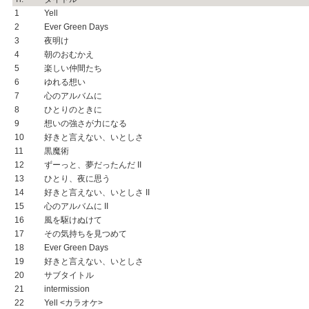
1
Yell
2
Ever Green Days
3
夜明け
4
朝のおむかえ
5
楽しい仲間たち
6
ゆれる想い
7
心のアルバムに
8
ひとりのときに
9
想いの強さが力になる
10
好きと言えない、いとしさ
11
黒魔術
12
ずーっと、夢だったんだ II
13
ひとり、夜に思う
14
好きと言えない、いとしさ II
15
心のアルバムに II
16
風を駆けぬけて
17
その気持ちを見つめて
18
Ever Green Days
19
好きと言えない、いとしさ
20
サブタイトル
21
intermission
22
Yell <カラオケ>