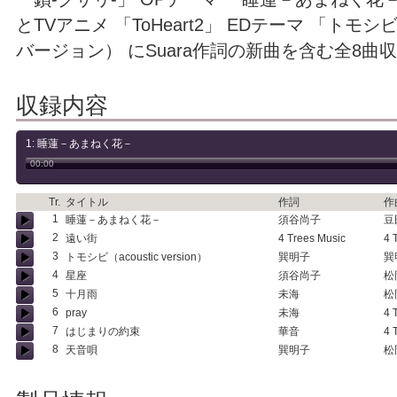
とTVアニメ 「ToHeart2」 EDテーマ 「トモ
バージョン） にSuara作詞の新曲を含む全8曲
収録内容
1: 睡蓮－あまねく花－
00:00
Tr.
タイトル
作詞
作
1
睡蓮－あまねく花－
須谷尚子
豆
2
遠い街
4 Trees Music
4 
3
トモシビ（acoustic version）
巽明子
巽
4
星座
須谷尚子
松
5
十月雨
未海
松
6
pray
未海
4 
7
はじまりの約束
華音
4 
8
天音唄
巽明子
松