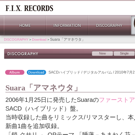
Suara「アマネウタ」
DISCOGRAPHY
>
Download
>
New
Single
SACDハイブリッド / デジタルアルバム / 2010年7月
Suara「アマネウタ」
2006年1月25日に発売したSuaraの
ファーストア
SACD（ハイブリッド）盤。
当時収録した曲をリミックス/リマスターし、本
新曲1曲を追加収録。
「鎖-クサリ-」 OPテーマ 「睡蓮－あまねく花