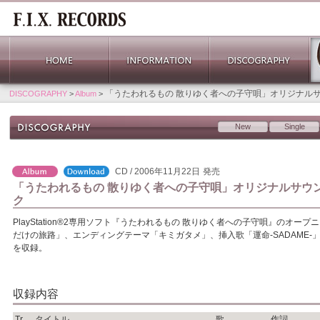
「うたわれるもの 散りゆく者への子守唄」オリジナル
DISCOGRAPHY
>
Album
>
New
Single
CD / 2006年11月22日
発売
「うたわれるもの 散りゆく者への子守唄」オリジナルサウ
ク
PlayStation®2専用ソフト『うたわれるもの 散りゆく者への子守唄』のオー
だけの旅路」、エンディングテーマ「キミガタメ」、挿入歌「運命-SADAME-」
を収録。
収録内容
Tr.
タイトル
歌
作詞