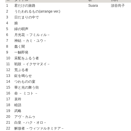
1
君だけの旅路
Suara
須谷尚子
2
うたわれるもの(arrange ver.)
3
日だまりの中で
4
娘
5
緑の唄声
6
月光花 －フミルィル－
7
神結 －カミ・ユウ－
8
蠢く闇
9
一触即発
10
采配をふるう者
11
戦鼓 －イクサマヌイ－
12
荒ぶる者
13
鉦を鳴らせ
14
つわものの宴
15
華と光の舞う街
16
命 － ミコト －
17
哀吟
18
睦語
19
武略
20
アヴ・カムゥ
21
白皇 －ハク・オロ－
22
解放者 －ウィツァルネミテア－