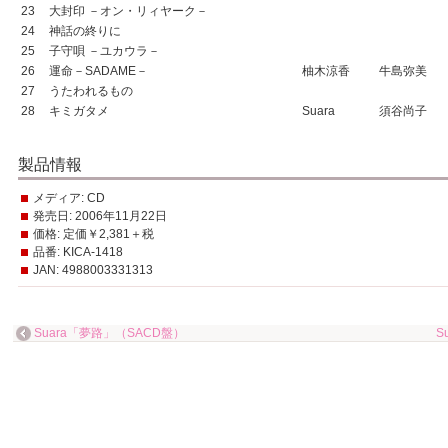
23
大封印 －オン・リィヤーク－
24
神話の終りに
25
子守唄 －ユカウラ－
26
運命－SADAME－
柚木涼香
牛島弥美
27
うたわれるもの
28
キミガタメ
Suara
須谷尚子
製品情報
メディア:
CD
発売日:
2006年11月22日
価格:
定価￥2,381＋税
品番:
KICA-1418
JAN:
4988003331313
Suara「夢路」（SACD盤）
S