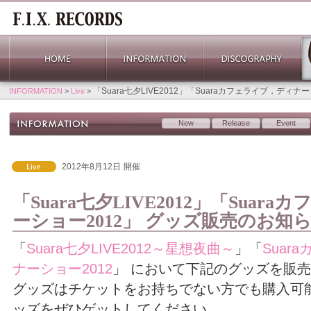
「Suara七夕LIVE2012」「Suaraカフェライブ，ディ
INFORMATION
>
Live
>
New
Release
Event
2012年8月12日
開催
「Suara七夕LIVE2012」「Sua
ーショー2012」 グッズ販売のお知
「
Suara七夕LIVE2012～星想夜曲～
」「
Suar
ナーショー2012
」 において下記のグッズを販
グッズはチケットをお持ちでない方でも購入可
ッズをぜひゲットしてください。