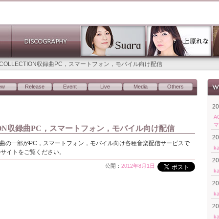
AL COLLECTION収録曲PC，スマートフォン，モバイル向け配信
ew
Release
Event
Live
Media
Others
2
A
マ
ECTION収録曲PC，スマートフォン，モバイル向け配信
2
ON」の収録曲の一部がPC，スマートフォン，モバイル向け各種音楽配信サービスで
k
のサイトをご覧ください。
2
公開：
2012年8月1日
k
2
k
2
k