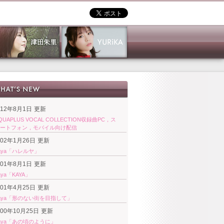
012年8月1日
更新
QUAPLUS VOCAL COLLECTION収録曲PC，ス
ートフォン，モバイル向け配信
002年1月26日
更新
aya「ハレルヤ」
001年8月1日
更新
aya「KAYA」
001年4月25日
更新
aya「形のない街を目指して」
000年10月25日
更新
aya「あの頃のように」