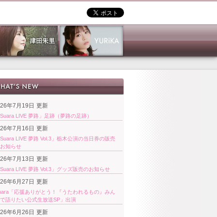
026年7月19日
更新
Suara LIVE 夢路」足跡（夢路の足跡）
026年7月16日
更新
Suara LIVE 夢路 Vol.3」栃木公演の当日券の販売
お知らせ
026年7月13日
更新
Suara LIVE 夢路 Vol.3」グッズ販売のお知らせ
026年6月27日
更新
uara「応援ありがとう！『うたわれるもの』みん
で語りたい公式生放送SP」出演
026年6月26日
更新