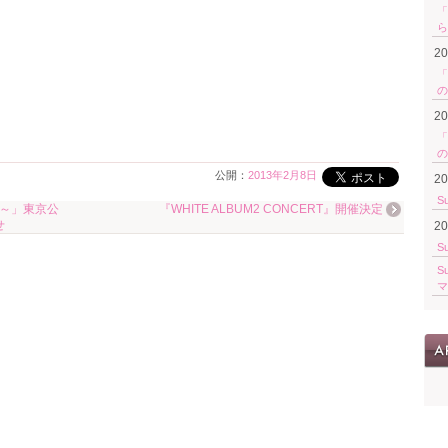
「
ら
2
「
の
2
「
の
公開：
2013年2月8日
2
S
しるべ～」東京公
『WHITE ALBUM2 CONCERT』開催決定
せ
2
S
S
マ