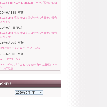
Suara BIRTHDAY LIVE 2026」グッズ販売のお知
せ
026年6月18日
更新
Suara LIVE 夢路 Vol.3」沖縄公演の当日券の販売
お知らせ
026年6月4日
更新
Suara LIVE 夢路 Vol.3」山口公演の当日券の販売
お知らせ
026年5月29日
更新
uara ｢青春ラジメニア｣ ゲスト出演
026年5月28日
更新
uara「君だけノ詩」
uara ゲーム『うたわれるもの 白への道標』テー
ソング歌唱