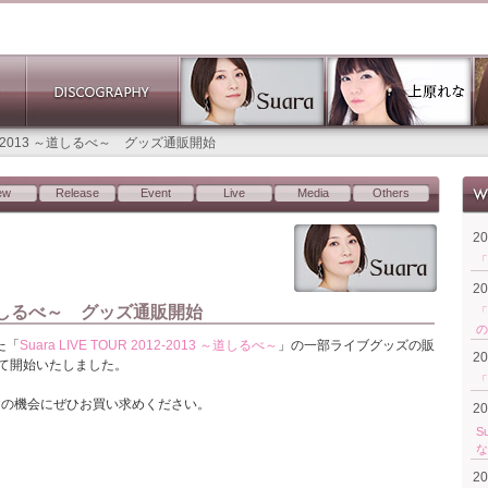
2012-2013 ～道しるべ～ グッズ通販開始
ew
Release
Event
Live
Media
Others
2
「
2
013 ～道しるべ～ グッズ通販開始
「
の
た「
Suara LIVE TOUR 2012-2013 ～道しるべ～
」の一部ライブグッズの販
2
て開始いたしました。
「
この機会にぜひお買い求めください。
2
S
な
2