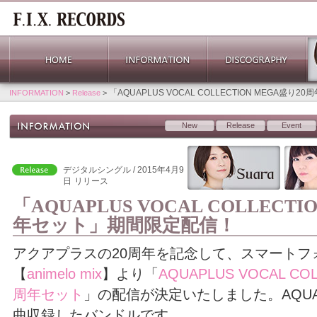
「AQUAPLUS VOCAL COLLECTION MEGA盛
INFORMATION
>
Release
>
New
Release
Event
デジタルシングル / 2015年4月9
日
リリース
「AQUAPLUS VOCAL COLLECTI
年セット」期間限定配信！
アクアプラスの20周年を記念して、スマートフ
【
animelo mix
】より「
AQUAPLUS VOCAL CO
周年セット
」の配信が決定いたしました。AQUA
曲収録したバンドルです。