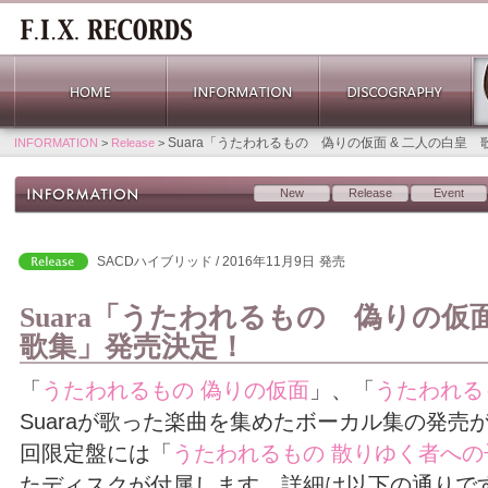
Suara「うたわれるもの 偽りの仮面 & 二人の白皇
INFORMATION
>
Release
>
New
Release
Event
SACDハイブリッド / 2016年11月9日
発売
Suara「うたわれるもの 偽りの仮
歌集」発売決定！
「
うたわれるもの 偽りの仮面
」、「
うたわれる
Suaraが歌った楽曲を集めたボーカル集の発売
回限定盤には「
うたわれるもの 散りゆく者への
たディスクが付属します。詳細は以下の通りで