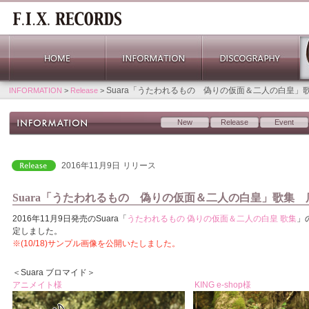
Suara「うたわれるもの 偽りの仮面＆二人の白皇」
INFORMATION
>
Release
>
New
Release
Event
2016年11月9日
リリース
Suara「うたわれるもの 偽りの仮面＆二人の白皇」歌集 
2016年11月9日発売のSuara「
うたわれるもの 偽りの仮面＆二人の白皇 歌集
」
定しました。
※(10/18)サンプル画像を公開いたしました。
＜Suara ブロマイド＞
アニメイト様
KING e-shop様