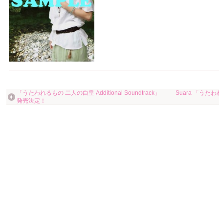
「うたわれるもの 二人の白皇 Additional Soundtrack」
Suara 「うた
発売決定！