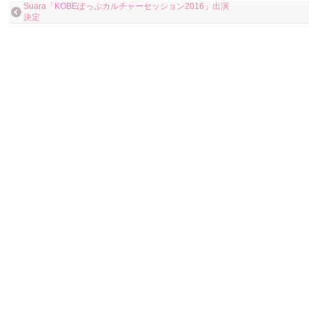
Suara「KOBEぽっぷカルチャーセッション2016」出演
決定