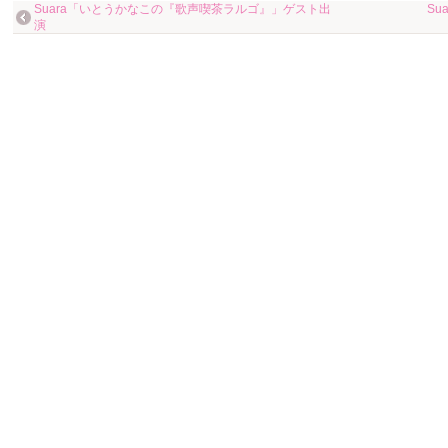
Suara「いとうかなこの『歌声喫茶ラルゴ』」ゲスト出
Su
演