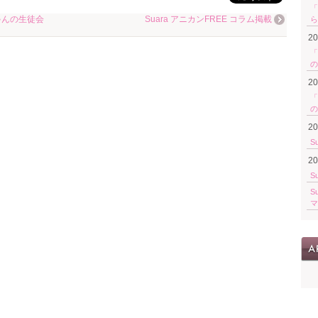
「
ゃんの生徒会
Suara アニカンFREE コラム掲載
ら
2
「
の
2
「
の
2
S
2
S
S
マ