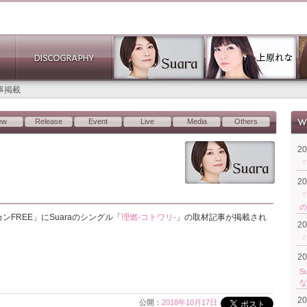
記事掲載
ew
Release
Event
Live
Media
Others
2
「
2
「
の
FREE」にSuaraのシングル「
理燃-コトワリ-
」の取材記事が掲載され
2
「
2
S
な
2
公開：
2018年10月17日