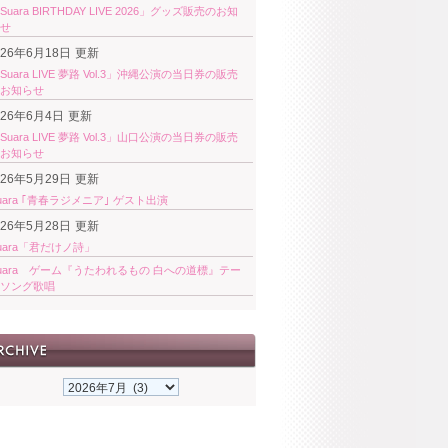
Suara BIRTHDAY LIVE 2026」グッズ販売のお知
せ
026年6月18日
更新
Suara LIVE 夢路 Vol.3」沖縄公演の当日券の販売
お知らせ
026年6月4日
更新
Suara LIVE 夢路 Vol.3」山口公演の当日券の販売
お知らせ
026年5月29日
更新
uara ｢青春ラジメニア｣ ゲスト出演
026年5月28日
更新
uara「君だけノ詩」
uara ゲーム『うたわれるもの 白への道標』テー
ソング歌唱