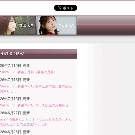
026年7月19日
更新
Suara LIVE 夢路」足跡（夢路の足跡）
026年7月16日
更新
Suara LIVE 夢路 Vol.3」栃木公演の当日券の販売
お知らせ
026年7月13日
更新
Suara LIVE 夢路 Vol.3」グッズ販売のお知らせ
026年6月27日
更新
uara「応援ありがとう！『うたわれるもの』みん
で語りたい公式生放送SP」出演
026年6月26日
更新