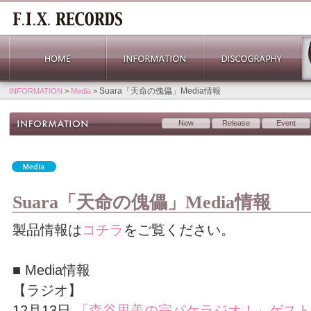
Suara「天命の傀儡」Media情報
INFORMATION
>
Media
>
New
Release
Event
Suara「天命の傀儡」Media情報
製品情報は
コチラ
をご覧ください。
■ Media情報
【ラジオ】
12月13日
「森谷里美の完パケラジオ！」ゲスト