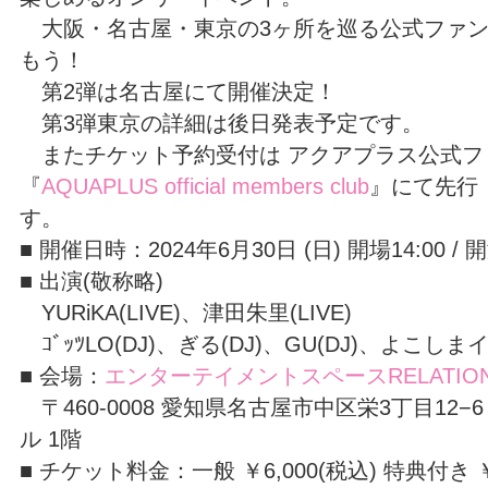
⼤阪・名古屋・東京の3ヶ所を巡る公式ファン
もう！
第2弾は名古屋にて開催決定！
第3弾東京の詳細は後⽇発表予定です。
またチケット予約受付は アクアプラス公式フ
『
AQUAPLUS official members club
』にて先行
す。
■ 開催日時：2024年6月30日 (日) 開場14:00 / 開
■ 出演(敬称略)
YURiKA(LIVE)、津田朱里(LIVE)
ｺﾞｯﾂLO(DJ)、ぎる(DJ)、GU(DJ)、よこしまイ
■ 会場：
エンターテイメントスペースRELATIO
〒460-0008 愛知県名古屋市中区栄3丁目12
ル 1階
■ チケット料金：一般 ￥6,000(税込) 特典付き ￥9