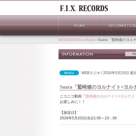
Suara「鷲崎健のヨ
INFORMATION
>
Media
>
N
WEBラジオ / 2026年5月20日
配
Suara「鷲崎健のヨルナイト×ヨ
ニコニコ動画「
鷲崎健のヨルナイト×ヨルナイ
お楽しみに！！
【放送日】
2026年5月20日(水)21:00～23：00