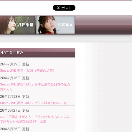
026年7月19日
更新
Suara LIVE 夢路」足跡（夢路の足跡）
026年7月16日
更新
Suara LIVE 夢路 Vol.3」栃木公演の当日券の販売
お知らせ
026年7月13日
更新
Suara LIVE 夢路 Vol.3」グッズ販売のお知らせ
026年6月27日
更新
uara「応援ありがとう！『うたわれるもの』みん
で語りたい公式生放送SP」出演
026年6月26日
更新