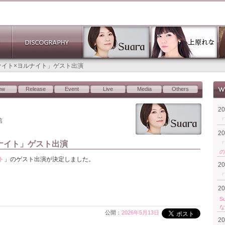
ルナイト×ヨルナイト」ゲスト出演
ew
Release
Event
Live
Media
Others
2
信
「
2
ルナイト」ゲスト出演
「
の
ト
」のゲスト出演が決定しました。
2
「
2
S
な
公開：
2026年5月13日
2