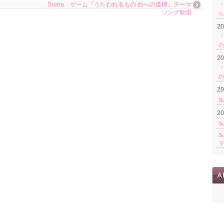
Suara ゲーム『うたわれるもの 白への道標』テーマ
「
ソング歌唱
ら
2
「
の
2
「
の
2
S
2
S
S
マ