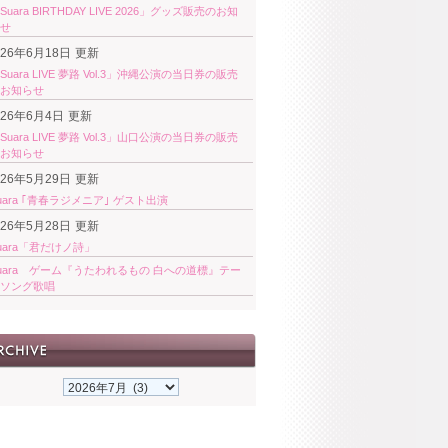
Suara BIRTHDAY LIVE 2026」グッズ販売のお知
せ
026年6月18日
更新
Suara LIVE 夢路 Vol.3」沖縄公演の当日券の販売
お知らせ
026年6月4日
更新
Suara LIVE 夢路 Vol.3」山口公演の当日券の販売
お知らせ
026年5月29日
更新
uara ｢青春ラジメニア｣ ゲスト出演
026年5月28日
更新
uara「君だけノ詩」
uara ゲーム『うたわれるもの 白への道標』テー
ソング歌唱