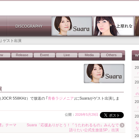
ア｣ ゲスト出演
ew
Release
Event
Live
Media
Others
2
「
2
演
「
の
（JOCR 558KHz）で放送の ｢
青春ラジメニア
｣にSuaraがゲスト出演しま
2
「
公開：
2026年5月29日
2
S
標』テーマ
Suara「応援ありがとう！『うたわれるもの』みんなで
な
語りたい公式生放送SP」出演
2