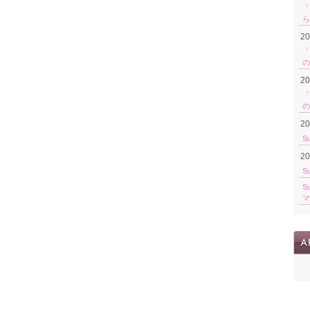
「
ら
2
「
の
2
「
の
2
S
2
S
S
マ