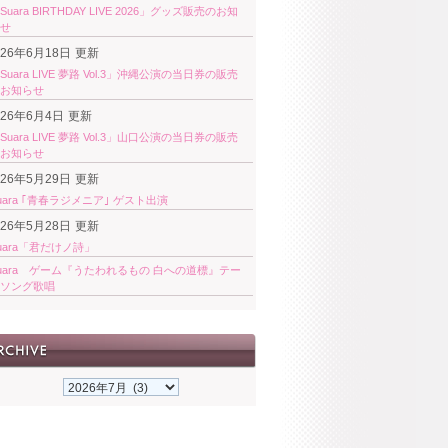
Suara BIRTHDAY LIVE 2026」グッズ販売のお知
せ
026年6月18日
更新
Suara LIVE 夢路 Vol.3」沖縄公演の当日券の販売
お知らせ
026年6月4日
更新
Suara LIVE 夢路 Vol.3」山口公演の当日券の販売
お知らせ
026年5月29日
更新
uara ｢青春ラジメニア｣ ゲスト出演
026年5月28日
更新
uara「君だけノ詩」
uara ゲーム『うたわれるもの 白への道標』テー
ソング歌唱