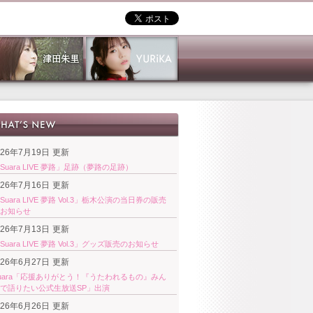
026年7月19日
更新
Suara LIVE 夢路」足跡（夢路の足跡）
026年7月16日
更新
Suara LIVE 夢路 Vol.3」栃木公演の当日券の販売
お知らせ
026年7月13日
更新
Suara LIVE 夢路 Vol.3」グッズ販売のお知らせ
026年6月27日
更新
uara「応援ありがとう！『うたわれるもの』みん
で語りたい公式生放送SP」出演
026年6月26日
更新