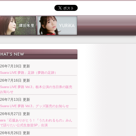
026年7月19日
更新
Suara LIVE 夢路」足跡（夢路の足跡）
026年7月16日
更新
Suara LIVE 夢路 Vol.3」栃木公演の当日券の販売
お知らせ
026年7月13日
更新
Suara LIVE 夢路 Vol.3」グッズ販売のお知らせ
026年6月27日
更新
uara「応援ありがとう！『うたわれるもの』みん
で語りたい公式生放送SP」出演
026年6月26日
更新