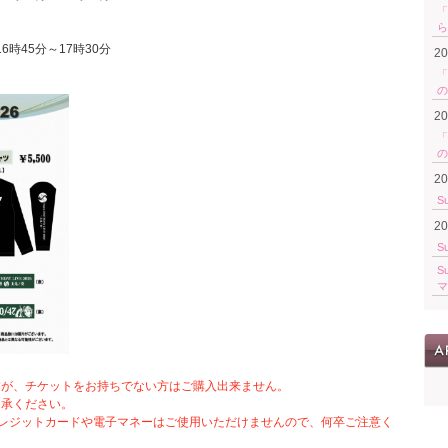
「
ら
6時45分～17時30分
2
「
の
2
「
の
2
S
2
S
S
マ
すが、チケットをお持ちでない方はご購入出来ません。
了承ください。
クレジットカードや電子マネーはご使用いただけませんので、何卒ご注意く