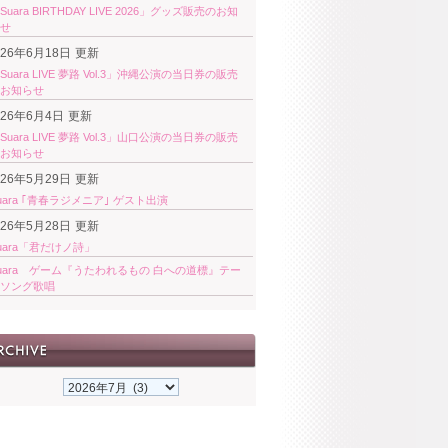
Suara BIRTHDAY LIVE 2026」グッズ販売のお知
せ
026年6月18日
更新
Suara LIVE 夢路 Vol.3」沖縄公演の当日券の販売
お知らせ
026年6月4日
更新
Suara LIVE 夢路 Vol.3」山口公演の当日券の販売
お知らせ
026年5月29日
更新
uara ｢青春ラジメニア｣ ゲスト出演
026年5月28日
更新
uara「君だけノ詩」
uara ゲーム『うたわれるもの 白への道標』テー
ソング歌唱