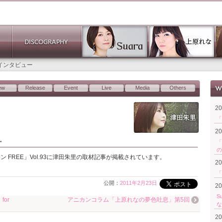
3 インタビュー
ew
Release
Event
Live
Media
Others
2
「
2
ー
「
の
FREE」Vol.93に津田朱里の取材記事が掲載されています。
2
「
公開：
2011年2月23日
2
S
or
アニカンコラム「上原れなの夢色吐息」第5回
な
2