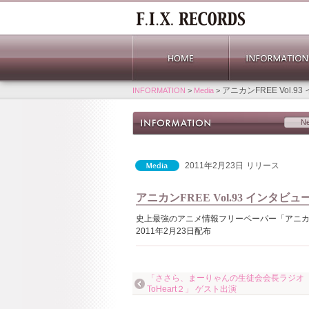
アニカンFREE Vol.9
INFORMATION
>
Media
>
N
2011年2月23日
リリース
アニカンFREE Vol.93 インタビュ
史上最強のアニメ情報フリーペーパー「アニカン 
2011年2月23日配布
「ささら、まーりゃんの生徒会会長ラジオ f
ToHeart２」 ゲスト出演