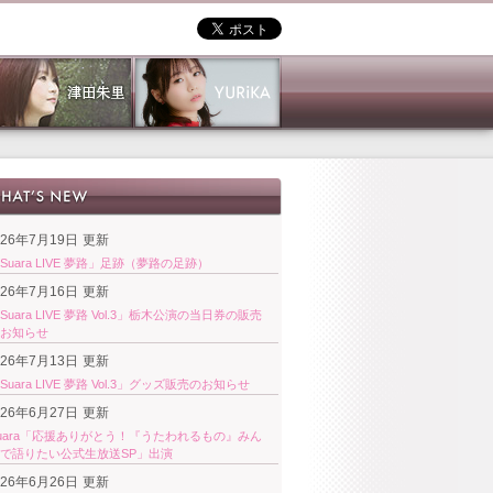
026年7月19日
更新
Suara LIVE 夢路」足跡（夢路の足跡）
026年7月16日
更新
Suara LIVE 夢路 Vol.3」栃木公演の当日券の販売
お知らせ
026年7月13日
更新
Suara LIVE 夢路 Vol.3」グッズ販売のお知らせ
026年6月27日
更新
uara「応援ありがとう！『うたわれるもの』みん
で語りたい公式生放送SP」出演
026年6月26日
更新