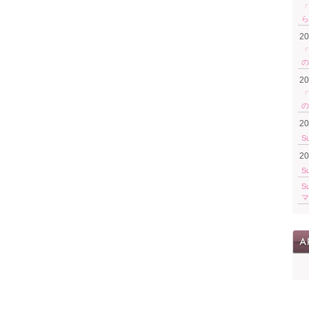
「
ら
2
「
の
2
「
の
2
S
2
S
S
マ