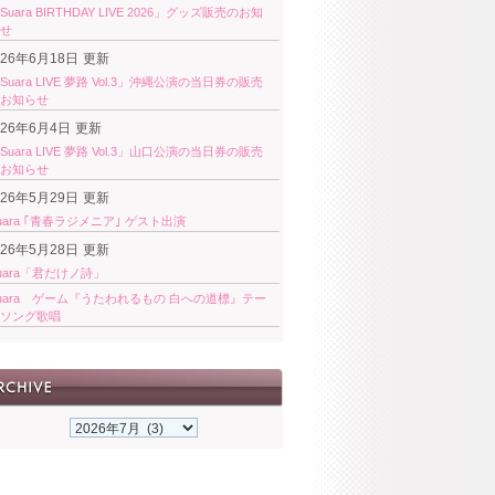
Suara BIRTHDAY LIVE 2026」グッズ販売のお知
せ
026年6月18日
更新
Suara LIVE 夢路 Vol.3」沖縄公演の当日券の販売
お知らせ
026年6月4日
更新
Suara LIVE 夢路 Vol.3」山口公演の当日券の販売
お知らせ
026年5月29日
更新
uara ｢青春ラジメニア｣ ゲスト出演
026年5月28日
更新
uara「君だけノ詩」
uara ゲーム『うたわれるもの 白への道標』テー
ソング歌唱