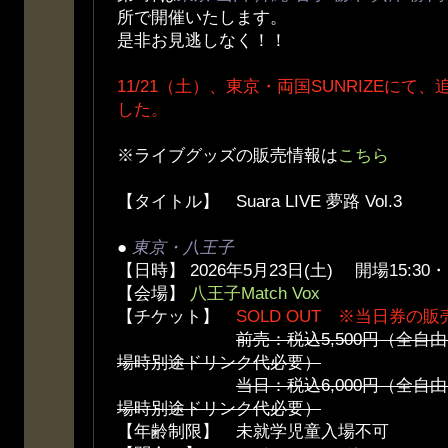
所で開催いたします。
是非お見逃しなく！！
11/21（土）、東京・両国SUNRIZEに
した。
※ライブグッズの販売情報は
こちら
【タイトル】 Suara LIVE 夢路 Vol.3
●
東京・八王子
【日時】 2026年5月23日(土) 開場15:30・
【会場】
八王子Match Vox
【チケット】
SOLD OUT ※当日券の
前売：税込5,500円（全
場時別途ドリンク代必要）
当日：税込6,000円（全
場時別途ドリンク代必要）
【年齢制限】 未就学児童入場不可