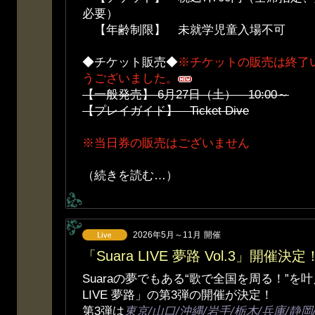
必要）
【年齢制限】 未就学児童入場不可
◆チケット販売◆
※チケットの販売は終了
うございました。
【一般発売】 6月27日（土） 10:00～
【プレイガイド】 Ticket Dive
※当日券の販売はございません
（続きを読む…）
2026年5月～11月
開催
「Suara LIVE 夢路 Vol.3」開催決定
Suaraの夢でもある“歌で全国を周る！”を叶
LIVE 夢路」の第3弾の開催が決定！
第3弾は
東京/山口/沖縄/岩手/栃木/兵庫/静岡