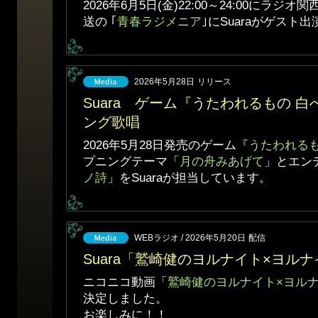
2026年6月5日(金)22:00～24:00にラジオ関
送の ｢
青春ラジメニア
｣にSuaraがゲスト
2026年5月28日
リリース
Suara ゲーム『うたわれるもの 
ング歌唱
2026年5月28日発売のゲーム『
うたわれるも
プニングテーマ「
月の舟みあげて
」とエン
ノ詩
」をSuaraが担当しています。
WEBラジオ / 2026年5月20日
配信
Suara「鷲崎健のヨルナイト×ヨル
ニコニコ動画「
鷲崎健のヨルナイト×ヨル
決定しました。
お楽しみに！！