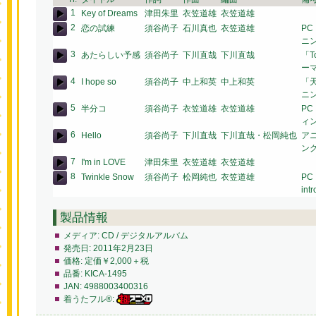
1
Key of Dreams
津田朱里
衣笠道雄
衣笠道雄
2
恋の試練
須谷尚子
石川真也
衣笠道雄
P
ニ
3
あたらしい予感
須谷尚子
下川直哉
下川直哉
「T
ー
4
I hope so
須谷尚子
中上和英
中上和英
「
ニ
5
半分コ
須谷尚子
衣笠道雄
衣笠道雄
P
ィ
6
Hello
須谷尚子
下川直哉
下川直哉・松岡純也
アニ
ン
7
I'm in LOVE
津田朱里
衣笠道雄
衣笠道雄
8
Twinkle Snow
須谷尚子
松岡純也
衣笠道雄
PC
int
製品情報
メディア:
CD / デジタルアルバム
発売日:
2011年2月23日
価格:
定価￥2,000＋税
品番:
KICA-1495
JAN:
4988003400316
着うたフル®: