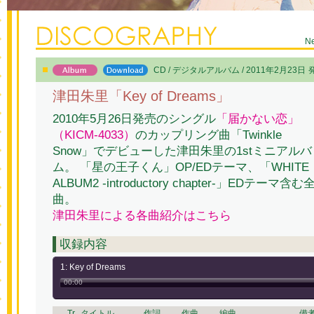
N
CD / デジタルアルバム / 2011年2月23日
津田朱里「Key of Dreams」
2010年5月26日発売のシングル
「届かない恋」
（KICM-4033）
のカップリング曲「Twinkle
Snow」でデビューした津田朱里の1stミニアルバ
ム。 「星の王子くん」OP/EDテーマ、「WHITE
ALBUM2 -introductory chapter-」EDテーマ含む
曲。
津田朱里による各曲紹介はこちら
収録内容
1: Key of Dreams
00:00
Tr.
タイトル
作詞
作曲
編曲
備