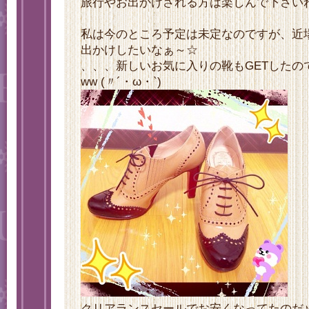
旅行やお出かけされる方は楽しんで下さいね～
私は今のところ予定は未定なのですが、近
出かけしたいなぁ～☆
、、、新しいお気に入りの靴もGETしたの
ww (〃´・ω・`)ゞ
クリアランスセールでお安くなってたのだ♪(