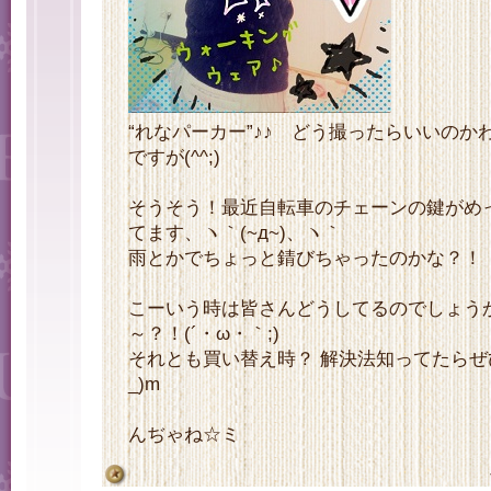
“れなパーカー”♪♪ どう撮ったらいいの
ですが(^^;)
そうそう！最近自転車のチェーンの鍵がめ
てます、ヽ｀(~д~)、ヽ｀
雨とかでちょっと錆びちゃったのかな？
こーいう時は皆さんどうしてるのでしょう
～？！(´・ω・｀;)
それとも買い替え時？ 解決法知ってたらぜ
_)m
んぢゃね☆ミ