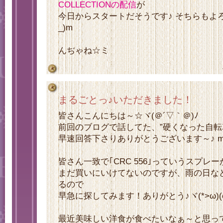
COLLECTIONの配信
が
今日からスタートだそうです♪ そちらもよろ
_)m
んぢゃね☆ミ
まるごとっ♪いただきました！
皆さんこんにちは～☆ヾ(＠´▽｀＠)ﾉ
前回のブログで話してた、”硬くなった自転
早速回答下さりありがとうございます～♪ m(
皆さん一致で｢CRC 556｣っていうスプレ
まだ買いにいけてないのですが、雨の日な
るので
早急に探してみます！ありがとう♪ヾ(*>ω)(
最近美味しい洋食が食べたいなぁ～と思っ