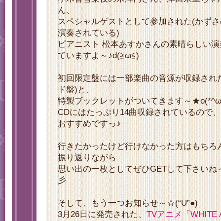
ん、
スペシャルゲストとして参加された(かず
演奏されている)
ピアニスト 松本あすかさんの素晴らしい
ていますよ～♪d(≧ω≦)
初回限定盤には一部楽曲の音源が収録されたC
ド盤)と、
特製ブックレットがついてきます～★o(*^ω^
CDにはたっぷり14曲収録されているので
おすすめですっ♪
行きたかったけど行けなかった方はもちろ
振り返りながら
思い出の一枚としてぜひGETして下さいね～♪ミヾ
彡
そして、もう一つお知らせ～☆(“U”●)
3月26日に発売された、
TVアニメ「WHITE 