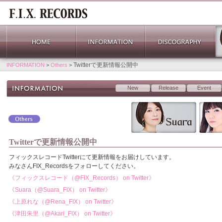
Twitterで更新情報公開中
INFORMATION
>
Others
>
New
Release
Event
Twitterで更新情報公開中
フィックスレコードTwitterにて更新情報をお届けしています。
みなさんFIX_Recordsをフォローしてください。
《フィックスレコード（@FIX_Records） on Twitter》
《Suara（@Suara_FIX） on Twitter》
《上原れな（@Rena_FIX） on Twitter》
《津田朱里（@Akari_FIX） on Twitter》