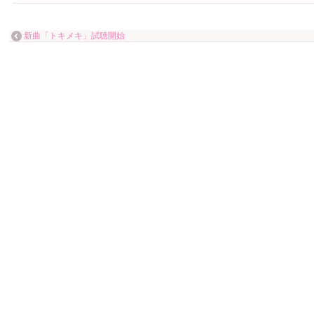
新曲「トキメキ」試聴開始