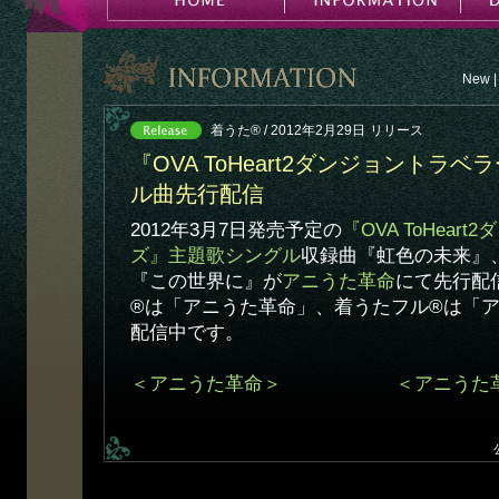
New
|
着うた® / 2012年2月29日
リリース
『OVA ToHeart2ダンジョントラ
ル曲先行配信
2012年3月7日発売予定の
『OVA ToHear
ズ』主題歌シングル
収録曲『虹色の未来』
『この世界に』が
アニうた革命
にて先行配
®は「アニうた革命」、着うたフル®は「
配信中です。
＜アニうた革命＞
＜アニうた