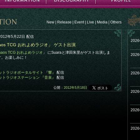
New
|
Release
|
Event
|
Live
|
Media
|
Others
2012年5月22日
配信
202
haos TCG おれよめラジオ」 ゲスト出演
haos TCG おれよめラジオ
」 にSuaraと津田朱里がゲスト出演しま
202
す。お楽しみに！
ットラジオポータルサイト 『響』
配信
202
ットラジオステーション 『音泉』
配信
公開：
2012年5月18日
202
202
202