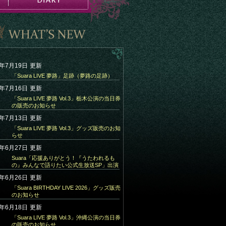
6年7月19日
更新
「Suara LIVE 夢路」足跡（夢路の足跡）
6年7月16日
更新
「Suara LIVE 夢路 Vol.3」栃木公演の当日券
の販売のお知らせ
6年7月13日
更新
「Suara LIVE 夢路 Vol.3」グッズ販売のお知
らせ
6年6月27日
更新
Suara「応援ありがとう！『うたわれるも
の』みんなで語りたい公式生放送SP」出演
6年6月26日
更新
「Suara BIRTHDAY LIVE 2026」グッズ販売
のお知らせ
6年6月18日
更新
「Suara LIVE 夢路 Vol.3」沖縄公演の当日券
の販売のお知らせ