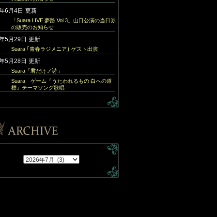
6年6月4日
更新
「Suara LIVE 夢路 Vol.3」山口公演の当日券
の販売のお知らせ
6年5月29日
更新
Suara ｢青春ラジメニア｣ ゲスト出演
6年5月28日
更新
Suara「君だけノ詩」
Suara ゲーム『うたわれるもの 白への道
標』テーマソング歌唱