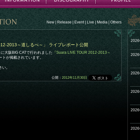
New
|
Release
|
Event
|
Live
|
Media
|
Others
202
UR 2012-2013～道しるべ～」 ライブレポート公開
日に大阪BIG CATで行われました
『Suara LIVE TOUR 2012-2013～
202
ートが掲載されています。
さい。
202
公開：
2012年11月30日
202
202
202