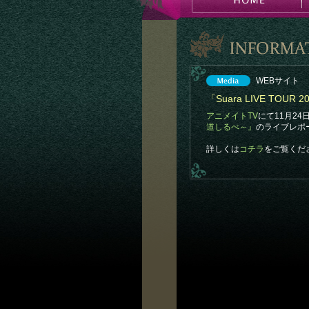
WEBサイト
「Suara LIVE TO
アニメイトTV
にて11月24
道しるべ～』
のライブレポ
詳しくは
コチラ
をご覧くだ