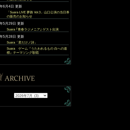
6年6月4日
更新
「Suara LIVE 夢路 Vol.3」山口公演の当日券
の販売のお知らせ
6年5月29日
更新
Suara ｢青春ラジメニア｣ ゲスト出演
6年5月28日
更新
Suara「君だけノ詩」
Suara ゲーム『うたわれるもの 白への道
標』テーマソング歌唱