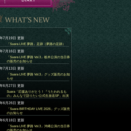
6年7月19日
更新
「Suara LIVE 夢路」足跡（夢路の足跡）
6年7月16日
更新
「Suara LIVE 夢路 Vol.3」栃木公演の当日券
の販売のお知らせ
6年7月13日
更新
「Suara LIVE 夢路 Vol.3」グッズ販売のお知
らせ
6年6月27日
更新
Suara「応援ありがとう！『うたわれるも
の』みんなで語りたい公式生放送SP」出演
6年6月26日
更新
「Suara BIRTHDAY LIVE 2026」グッズ販売
のお知らせ
6年6月18日
更新
「Suara LIVE 夢路 Vol.3」沖縄公演の当日券
の販売のお知らせ