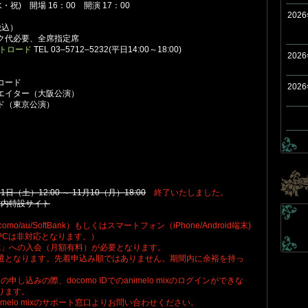
水・祝) 開場 16：00 開演 17：00
202
税込）
代必要、全席指定席
トロード
TEL 03‒5712‒5232(平日14:00～18:00)
202
コード
202
ー（大阪公演）
東京公演）
月1日（土）12:00 ～ 11月10（月）18:00
終了いたしました。
mix内特設サイト
/au/SoftBank）もしくはスマートフォン（iPhone/Android端末)
PCは非対応となります。）
 mix」への入会（月額有料）が必要となります。
選となります。先着申込み順ではありません。期間内に余裕を持っ
ットの申し込みの際、docomo IDでのanimelo mixのログインができな
ります。
melo mixのサポート窓口よりお問い合わせください。