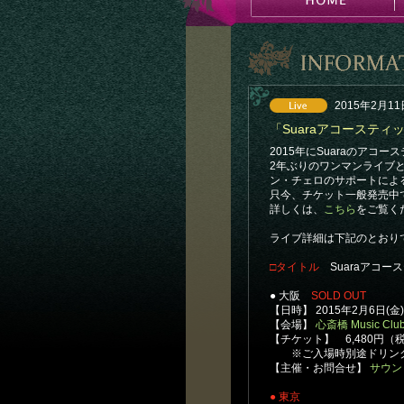
2015年2月11
「Suaraアコースティ
2015年にSuaraのアコ
2年ぶりのワンマンライブ
ン・チェロのサポートによ
只今、チケット一般発売中
詳しくは、
こちら
をご覧く
ライブ詳細は下記のとおり
□タイトル
Suaraアコース
● 大阪
SOLD OUT
【日時】 2015年2月6日(金
【会場】
心斎橋 Music Clu
【チケット】 6,480円（
※ご入場時別途ドリンク
【主催・お問合せ】
サウン
● 東京