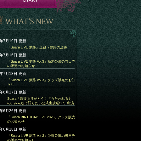
6年7月19日
更新
「Suara LIVE 夢路」足跡（夢路の足跡）
6年7月16日
更新
「Suara LIVE 夢路 Vol.3」栃木公演の当日券
の販売のお知らせ
6年7月13日
更新
「Suara LIVE 夢路 Vol.3」グッズ販売のお知
らせ
6年6月27日
更新
Suara「応援ありがとう！『うたわれるも
の』みんなで語りたい公式生放送SP」出演
6年6月26日
更新
「Suara BIRTHDAY LIVE 2026」グッズ販売
のお知らせ
6年6月18日
更新
「Suara LIVE 夢路 Vol.3」沖縄公演の当日券
の販売のお知らせ