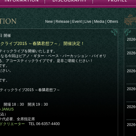
New
|
Release
|
Event
|
Live
|
Media
|
Others
日
開催
202
ックライブ2015 ～春隣君想フ～」 開催決定！
ースティックライブを開催いたします。
202
となる今回はピアノ・ギター・ベース・パーカッション・バイオリ
る、アコースティックライブです。是非ご堪能ください！
です。
ださい。
202
です。
202
ティックライブ2015 ～春隣君想フ～
) 開場 18：30 開演 19：30
202
b JANUS
税込）
代必要、全席指定席
ドクリエーター
TEL 06-6357-4400
202