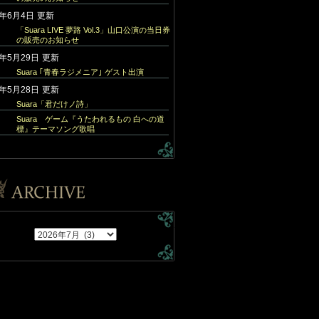
6年6月4日
更新
「Suara LIVE 夢路 Vol.3」山口公演の当日券
の販売のお知らせ
6年5月29日
更新
Suara ｢青春ラジメニア｣ ゲスト出演
6年5月28日
更新
Suara「君だけノ詩」
Suara ゲーム『うたわれるもの 白への道
標』テーマソング歌唱