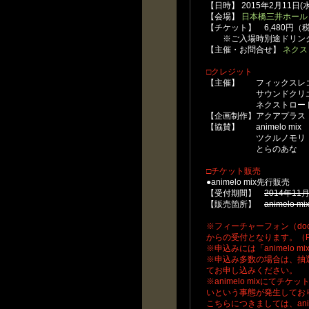
【日時】 2015年2月11日(
【会場】
日本橋三井ホール
【チケット】 6,480円（
※ご入場時別途ドリンク
【主催・お問合せ】
ネクス
□クレジット
【主催】 フィックスレ
サウンドクリエイタ
ネクストロード（
【企画制作】アクアプラス
【協賛】 animelo mix
ツクルノモリ
とらのあな
□チケット販売
●animelo mix先行販売
【受付期間】
2014年11
【販売箇所】
animelo 
※フィーチャーフォン（docomo
からの受付となります。（
※申込みには「animelo
※申込み多数の場合は、抽
てお申し込みください。
※animelo mixにてチケ
いという事態が発生してお
こちらにつきましては、ani