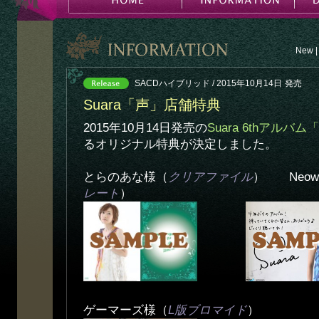
New
|
SACDハイブリッド / 2015年10月14日
発売
Suara「声」店舗特典
2015年10月14日発売の
Suara 6thアルバム
るオリジナル特典が決定しました。
とらのあな様（
クリアファイル
） Neow
レート
）
ゲーマーズ様（
L版ブロマイド
）