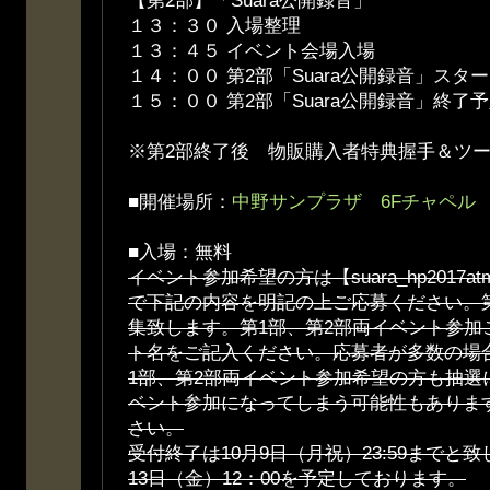
【第2部】「Suara公開録音」
１３：３０ 入場整理
１３：４５ イベント会場入場
１４：００ 第2部「Suara公開録音」スタ
１５：００ 第2部「Suara公開録音」終了
※第2部終了後 物販購入者特典握手＆ツ
■開催場所：
中野サンプラザ 6Fチャペル
■入場：無料
イベント参加希望の方は【suara_hp2017atm@f
で下記の内容を明記の上ご応募ください。第
集致します。第1部、第2部両イベント参加
ト名をご記入ください。応募者が多数の場
1部、第2部両イベント参加希望の方も抽選
ベント参加になってしまう可能性もありま
さい。
受付終了は10月9日（月祝）23:59までと
13日（金）12：00を予定しております。