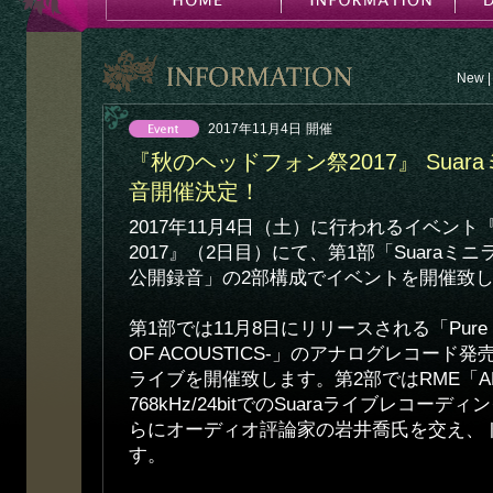
New
|
2017年11月4日
開催
『秋のヘッドフォン祭2017』 Suar
音開催決定！
2017年11月4日（土）に行われるイベン
2017』（2日目）にて、第1部「Suaraミニ
公開録音」の2部構成でイベントを開催致
第1部では11月8日にリリースされる「Pure -A
OF ACOUSTICS-」のアナログレコード発
ライブを開催致します。第2部ではRME「ADI
768kHz/24bitでのSuaraライブレコー
らにオーディオ評論家の岩井喬氏を交え、
す。