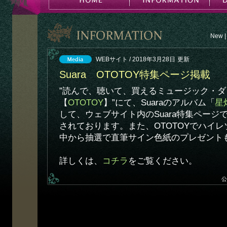
New
|
WEBサイト / 2018年3月28日
更新
Suara OTOTOY特集ページ掲載
”読んで、聴いて、買えるミュージック・
【
OTOTOY
】”にて、Suaraのアルバム「
星
して、ウェブサイト内のSuara特集ページ
されております。また、OTOTOYでハイ
中から抽選で直筆サイン色紙のプレゼント
詳しくは、
コチラ
をご覧ください。
公