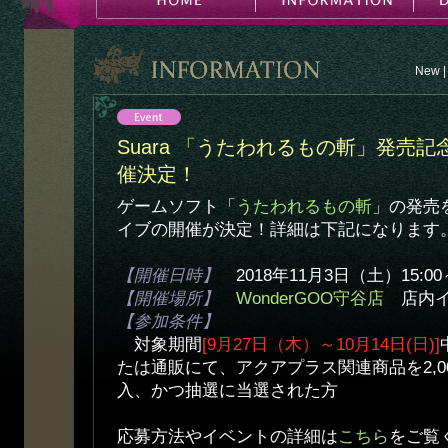
New
|
Suara 「うたわれるもの斬」発売記念
催決定！
ゲームソフト「
うたわれるもの斬
」の発売を
イブの開催が決定！詳細は下記になります
【開催日時】
2018年11月3日（土）15:00
【開催場所】
WonderGOO守谷店
店内イベ
【参加条件】
対象期間
[9月27日（木）～10月14日(日)]
たは通販にて、アクアプラス関連商品を2,0
入、かつ抽選に当選された方
応募方法やイベントの詳細は
こちら
をご覧