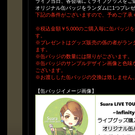
ライブ当日、各会場にてライブグッズをご購入の
オリジナル缶バッジをランダムに1つプレ
下記の条件がございますので、予めご了承
※税込金額￥5,000のご購入毎に缶バッジ
す。
※プレゼントはグッズ販売の係の者がラン
ます。
※缶バッジの数量には限りがございます。
※缶バッジのサンプルデザイン画像と色味
ございます。
※お渡しした缶バッジの交換は致しません
【缶バッジイメージ画像】