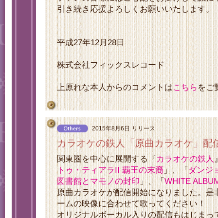
引き続き応援よろしくお願いいたします。
平成27年12月28日
株式会社フィックスレコード
上原れな本人からのコメントは
こちら
をご
2015年8月6日
リリース
カラオケの鉄人「原曲カラオケ」配
関東圏を中心に展開する『
カラオケの鉄人
トゥ・ティアラII 覇王の末裔
」、「
ダンジ
図書館とマモノの封印
」、「
WHITE ALBU
原曲カラオケが配信開始になりました。是
ームの映像に合わせて歌ってください！
オリジナルボーカル入りの配信もはじまっ