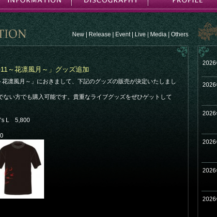
New
|
Release
|
Event
|
Live
|
Media
|
Others
202
UR 2011～花凛風月～」グッズ追加
R 2011～花凛風月～」におきまして、下記のグッズの販売が決定いたしまし
202
でない方でも購入可能です。貴重なライブグッズをぜひゲットして
202
 L 5,800
0
202
202
202