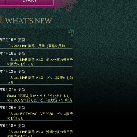
6年7月19日
更新
「Suara LIVE 夢路」足跡（夢路の足跡）
6年7月16日
更新
「Suara LIVE 夢路 Vol.3」栃木公演の当日券
の販売のお知らせ
6年7月13日
更新
「Suara LIVE 夢路 Vol.3」グッズ販売のお知
らせ
6年6月27日
更新
Suara「応援ありがとう！『うたわれるも
の』みんなで語りたい公式生放送SP」出演
6年6月26日
更新
「Suara BIRTHDAY LIVE 2026」グッズ販売
のお知らせ
6年6月18日
更新
「Suara LIVE 夢路 Vol.3」沖縄公演の当日券
の販売のお知らせ