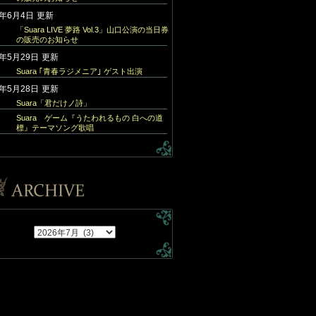
6年6月4日
更新
「Suara LIVE 夢路 Vol.3」山口公演の当日券
の販売のお知らせ
6年5月29日
更新
Suara ｢青春ラジメニア｣ ゲスト出演
6年5月28日
更新
Suara「君だけノ詩」
Suara ゲーム『うたわれるもの 白への道
標』テーマソング歌唱