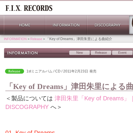
「Key of Dreams」津田朱里による曲紹介
INFORMATION
>
Release
>
New
Release
Event
1stミニアルバム / CD / 2011年2月23日
発売
「Key of Dreams」津田朱里による
＜製品については
津田朱里「Key of Dreams」
DISCOGRAPHY
へ＞
01. Key of Dreams