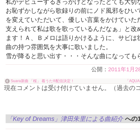
私がデビューするきっかけとなったとても大切
お恥ずかしながら歌録りの前にノド風邪をひい
を変えていただいて、優しい言葉をかけていた
支えられて私は歌を歌っているんだなぁ」と改
ます！Ａ、Ｂメロは語りかけるように、サビは
曲の持つ雰囲気を大事に歌いました。
雪が降ると思い出す・・・そんな曲になっても
公開：
2011年1月2
Suara新曲 「桜」 着うた®配信決定！
「AQUAP
現在コメントは受け付けていません。（過去の
「Key of Dreams」津田朱里による曲紹介
への