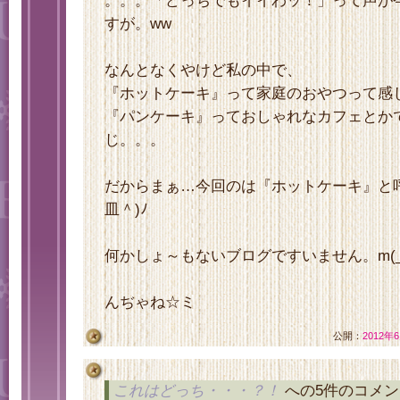
。。。「どっちでもイイわッ！」って声が
すが。ww
なんとなくやけど私の中で、
『ホットケーキ』って家庭のおやつって感
『パンケーキ』っておしゃれなカフェとか
じ。。。
だからまぁ…今回のは『ホットケーキ』と呼
皿＾)ﾉ
何かしょ～もないブログですいません。m(_
んぢゃね☆ミ
公開：
2012年
これはどっち・・・？！
への5件のコメン