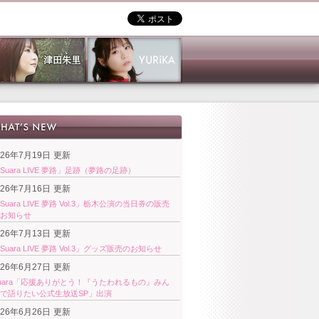
026年7月19日
更新
Suara LIVE 夢路」足跡（夢路の足跡）
026年7月16日
更新
Suara LIVE 夢路 Vol.3」栃木公演の当日券の販売
お知らせ
026年7月13日
更新
Suara LIVE 夢路 Vol.3」グッズ販売のお知らせ
026年6月27日
更新
uara「応援ありがとう！『うたわれるもの』みん
で語りたい公式生放送SP」出演
026年6月26日
更新