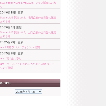
Suara BIRTHDAY LIVE 2026」グッズ販売のお知
せ
026年6月18日
更新
Suara LIVE 夢路 Vol.3」沖縄公演の当日券の販売
お知らせ
026年6月4日
更新
Suara LIVE 夢路 Vol.3」山口公演の当日券の販売
お知らせ
026年5月29日
更新
uara ｢青春ラジメニア｣ ゲスト出演
026年5月28日
更新
uara「君だけノ詩」
uara ゲーム『うたわれるもの 白への道標』テー
ソング歌唱