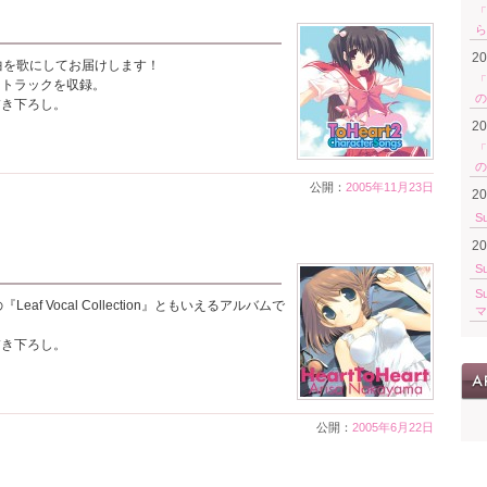
「
ら
2
マ曲を歌にしてお届けします！
「
９トラックを収録。
の
描き下ろし。
2
「
の
公開：
2005年11月23日
2
S
2
S
S
af Vocal Collection』ともいえるアルバムで
マ
描き下ろし。
公開：
2005年6月22日