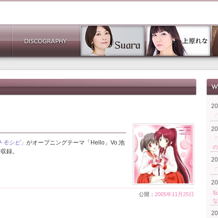
2
「
2
「
トモシビ」
がオープニングテーマ「Hello」Vo.池
の
に収録。
2
「
2
S
公開：
2005年11月25日
な
2