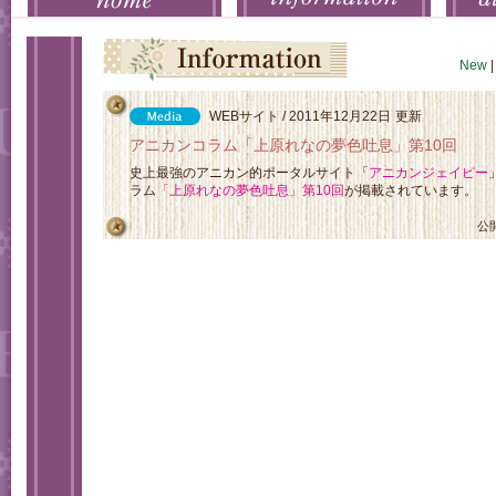
New
|
WEBサイト / 2011年12月22日
更新
アニカンコラム「上原れなの夢色吐息」第10回
史上最強のアニカン的ポータルサイト「
アニカンジェイピー
ラム
「上原れなの夢色吐息」第10回
が掲載されています。
公