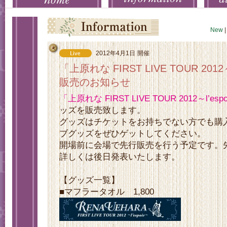
New
|
2012年4月1日
開催
「上原れな FIRST LIVE TOUR 2012
販売のお知らせ
「上原れな FIRST LIVE TOUR 2012～l’esp
ッズを販売致します。
グッズはチケットをお持ちでない方でも購
ブグッズをぜひゲットしてください。
開場前に会場で先行販売を行う予定です。
詳しくは後日発表いたします。
【グッズ一覧】
■マフラータオル 1,800