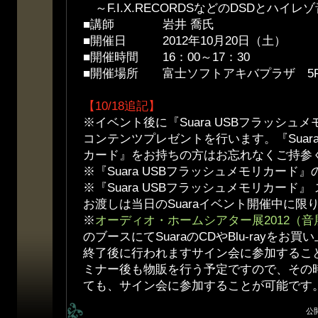
～F.I.X.RECORDSなどのDSDとハイ
■講師 岩井 喬氏
■開催日 2012年10月20日（土）
■開催時間 16：00～17：30
■開催場所 富士ソフトアキバプラザ 5
【10/18追記】
※イベント後に『Suara USBフラッシュ
コンテンツプレゼントを行います。『Suara
カード』をお持ちの方はお忘れなくご持参
※『Suara USBフラッシュメモリカード
※『Suara USBフラッシュメモリカード
お渡しは当日のSuaraイベント開催中に限
※
オーディオ・ホームシアター展2012（音
のブースにてSuaraのCDやBlu-rayを
終了後に行われますサイン会に参加するこ
ミナー後も物販を行う予定ですので、その
ても、サイン会に参加することが可能です
公