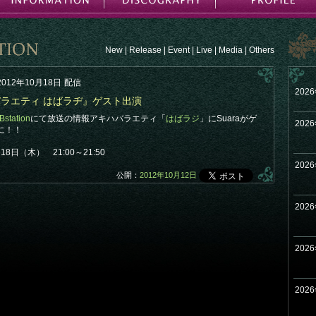
New
|
Release
|
Event
|
Live
|
Media
|
Others
2012年10月18日
配信
202
ハバラエティ はばラヂ』ゲスト出演
Bstation
にて放送の情報アキハバラエティ「
はばラジ
」にSuaraがゲ
202
に！！
8日（木） 21:00～21:50
202
公開：
2012年10月12日
202
202
202