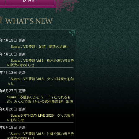
6年7月19日
更新
「Suara LIVE 夢路」足跡（夢路の足跡）
6年7月16日
更新
「Suara LIVE 夢路 Vol.3」栃木公演の当日券
の販売のお知らせ
6年7月13日
更新
「Suara LIVE 夢路 Vol.3」グッズ販売のお知
らせ
6年6月27日
更新
Suara「応援ありがとう！『うたわれるも
の』みんなで語りたい公式生放送SP」出演
6年6月26日
更新
「Suara BIRTHDAY LIVE 2026」グッズ販売
のお知らせ
6年6月18日
更新
「Suara LIVE 夢路 Vol.3」沖縄公演の当日券
の販売のお知らせ