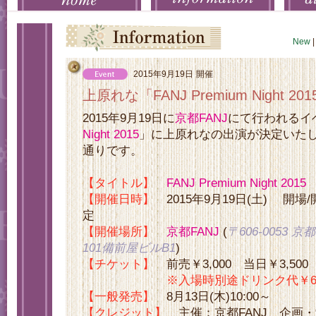
New
|
2015年9月19日
開催
上原れな「FANJ Premium Night 
2015年9月19日に
京都FANJ
にて行われるイ
Night 2015
」に上原れなの出演が決定いた
通りです。
【タイトル】
FANJ Premium Night 2015
【開催日時】
2015年9月19日(土) 開場/開
定
【開催場所】
京都FANJ
(
〒606-0053
101備前屋ビルB1
)
【チケット】
前売￥3,000 当日￥3,500
※入場時別途ドリンク代￥6
【一般発売】
8月13日(木)10:00～
【クレジット】
主催：京都FANJ 企画・制