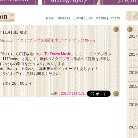
New
|
Release
|
Event
|
Live
|
Media
|
Others
5年11月18日
放送
201
wn Music』アクアプラス20周年大アクアプラス祭 on
179Hz）にて好評放送中の「
Till Dawn Music
」にて、「アクアプラス
201
on 1179mbs」と題して、歴代のアクアプラス作品の主題歌を担当し
インたちの楽曲をたっぷりお送りします。
DS三姉妹、Suara、上原れな、津田朱里のメッセージもあります！
201
げラジオ♪です。是非お聞きください。
日（木）26：00より
201
公開：
2015年11月18日
201
201