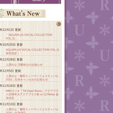
7年12月1日
更新
「AQUAPLUS VOCAL COLLECTION
VOL.11」
7年10月20日
更新
AQUAPLUS VOCAL COLLECTION VOL.11
発売決定！
5年12月28日
更新
上原れな 活動休止のお知らせ
5年12月5日
更新
上原れな「梅田スノーマンフェスティバル
2015」出演キャンセルのお知らせ
5年11月18日
更新
MBSラジオ『Till Dawn Music』アクアプラ
ス20周年大アクアプラス祭 on 1179mbs 放
送決定
5年11月13日
更新
上原れな「梅田スノーマンフェスティバル
2015」出演決定