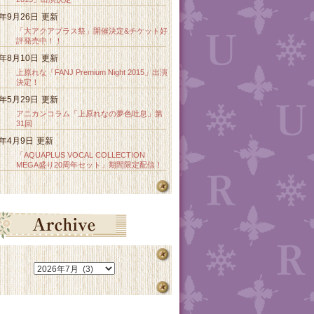
5年9月26日
更新
「大アクアプラス祭」開催決定&チケット好
評発売中！！
5年8月10日
更新
上原れな「FANJ Premium Night 2015」出演
決定！
5年5月29日
更新
アニカンコラム「上原れなの夢色吐息」第
31回
5年4月9日
更新
「AQUAPLUS VOCAL COLLECTION
MEGA盛り20周年セット」期間限定配信！