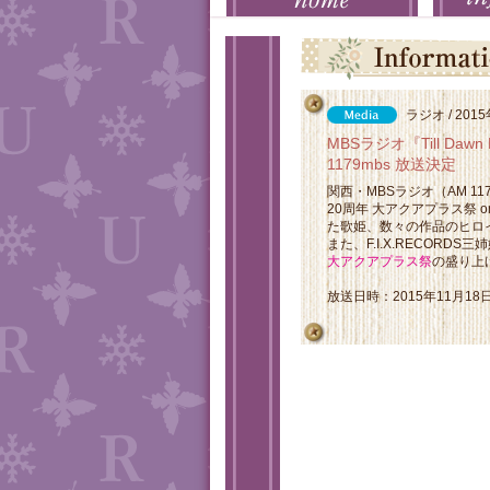
ラジオ / 201
MBSラジオ『Till Da
1179mbs 放送決定
関西・MBSラジオ（AM 1
20周年 大アクアプラス祭 
た歌姫、数々の作品のヒロ
また、F.I.X.RECOR
大アクアプラス祭
の盛り上
放送日時：2015年11月18