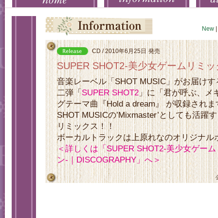
New
|
CD / 2010年6月25日
発売
SUPER SHOT2-美少女ゲームリミ
音楽レーベル「SHOT MUSIC」がお届
二弾「
SUPER SHOT2
」に「君が呼ぶ、メ
グテーマ曲『Hold a dream』 が収録され
SHOT MUSICの’Mixmaster’としても活
リミックス！！
ボーカルトラックは上原れなのオリジナル
＜詳しくは「SUPER SHOT2-美少女ゲ
ン-｜DISCOGRAPHY」へ＞