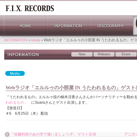
Webラジオ「エルルゥの小部屋 IN うたわれるもの」ゲ
INFORMATION
>
Media
>
New
Release
Event
Webラジオ「エルルゥの小部屋 IN うたわれるもの」ゲスト
『うたわれるもの』エルルゥ役の柚木涼香さんさんがパーソナリティーを勤める
われるもの」
にSuaraさんとゲスト出演します。
【放送日】
＃6 6月25日（木） 配信
「佐藤利奈のあの空で逢いましょう♪F」 ゲスト出演
アニカンF